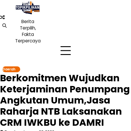
Skip
to
content
Berita
Terpilih,
Fakta
Terpercaya
Daerah
Berkomitmen Wujudkan
Keterjaminan Penumpang
Angkutan Umum,Jasa
Raharja NTB Laksanakan
CRM IWKBU ke DAMRI