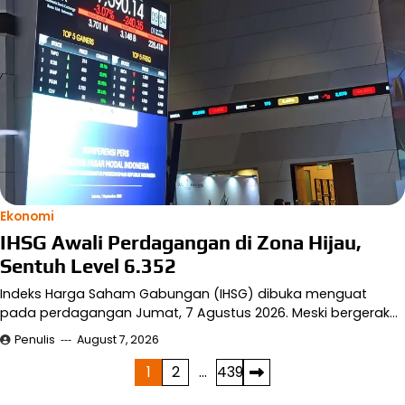
Ekonomi
IHSG Awali Perdagangan di Zona Hijau,
Sentuh Level 6.352
Indeks Harga Saham Gabungan (IHSG) dibuka menguat
pada perdagangan Jumat, 7 Agustus 2026. Meski bergerak…
Penulis
August 7, 2026
Posts
1
2
…
439