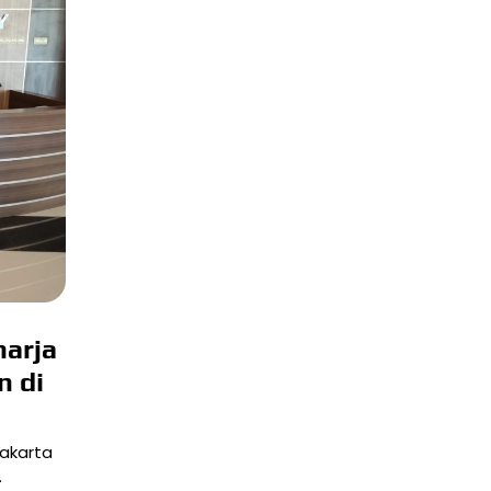
harja
n di
yakarta
…