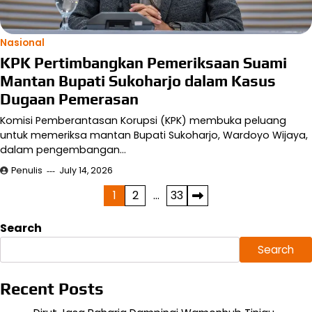
Nasional
KPK Pertimbangkan Pemeriksaan Suami
Mantan Bupati Sukoharjo dalam Kasus
Dugaan Pemerasan
Komisi Pemberantasan Korupsi (KPK) membuka peluang
untuk memeriksa mantan Bupati Sukoharjo, Wardoyo Wijaya,
dalam pengembangan…
Penulis
July 14, 2026
Posts
1
2
…
33
pagination
Search
Search
Recent Posts