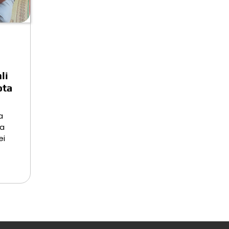
li
ota
a
ta
ei