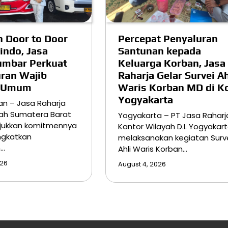
 Door to Door
Percepat Penyaluran
indo, Jasa
Santunan kepada
umbar Perkuat
Keluarga Korban, Jasa
uran Wajib
Raharja Gelar Survei Ah
n Umum
Waris Korban MD di K
Yogyakarta
an – Jasa Raharja
yah Sumatera Barat
Yogyakarta – PT Jasa Raharj
jukkan komitmennya
Kantor Wilayah D.I. Yogyakar
ngkatkan
melaksanakan kegiatan Surv
n…
Ahli Waris Korban…
026
August 4, 2026