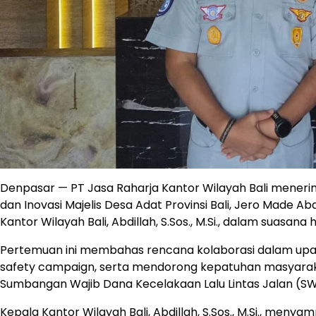
Denpasar — PT Jasa Raharja Kantor Wilayah Bali meneri
dan Inovasi Majelis Desa Adat Provinsi Bali, Jero Made A
Kantor Wilayah Bali, Abdillah, S.Sos., M.Si., dalam suasana
Pertemuan ini membahas rencana kolaborasi dalam upay
safety campaign, serta mendorong kepatuhan masyara
Sumbangan Wajib Dana Kecelakaan Lalu Lintas Jalan (SW
Kepala Kantor Wilayah Bali, Abdillah, S.Sos., M.Si., meny