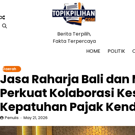
Skip
to
content
Berita Terpilih,
Fakta Terpercaya
HOME
POLITIK
Daerah
Jasa Raharja Bali dan 
Perkuat Kolaborasi K
Kepatuhan Pajak Ken
Penulis
May 21, 2026