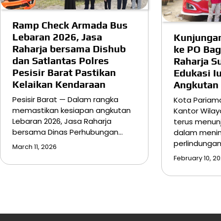
Ramp Check Armada Bus
Lebaran 2026, Jasa
Kunjungan
Raharja bersama Dishub
ke PO Bag
dan Satlantas Polres
Raharja S
Pesisir Barat Pastikan
Edukasi I
Kelaikan Kendaraan
Angkuta
Pesisir Barat — Dalam rangka
Kota Pariam
memastikan kesiapan angkutan
Kantor Wila
Lebaran 2026, Jasa Raharja
terus menun
bersama Dinas Perhubungan…
dalam meni
perlindunga
March 11, 2026
February 10, 2