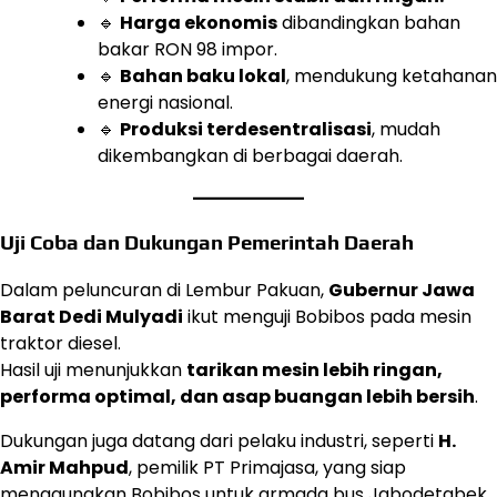
🔹
Harga ekonomis
dibandingkan bahan
bakar RON 98 impor.
🔹
Bahan baku lokal
, mendukung ketahanan
energi nasional.
🔹
Produksi terdesentralisasi
, mudah
dikembangkan di berbagai daerah.
Uji Coba dan Dukungan Pemerintah Daerah
Dalam peluncuran di Lembur Pakuan,
Gubernur Jawa
Barat Dedi Mulyadi
ikut menguji Bobibos pada mesin
traktor diesel.
Hasil uji menunjukkan
tarikan mesin lebih ringan,
performa optimal, dan asap buangan lebih bersih
.
Dukungan juga datang dari pelaku industri, seperti
H.
Amir Mahpud
, pemilik PT Primajasa, yang siap
menggunakan Bobibos untuk armada bus Jabodetabek