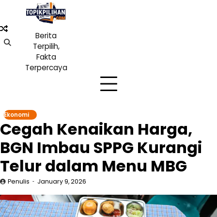
Skip
to
content
Berita
Terpilih,
Fakta
Terpercaya
Ekonomi
Cegah Kenaikan Harga,
BGN Imbau SPPG Kurangi
Telur dalam Menu MBG
Penulis
January 9, 2026