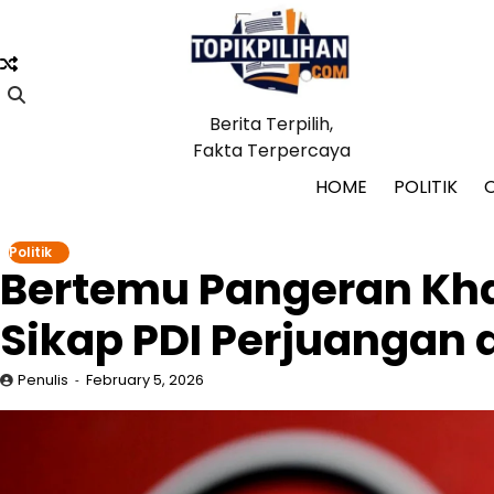
Skip
to
content
Berita Terpilih,
Fakta Terpercaya
HOME
POLITIK
Politik
Bertemu Pangeran Kh
Sikap PDI Perjuangan 
Penulis
February 5, 2026