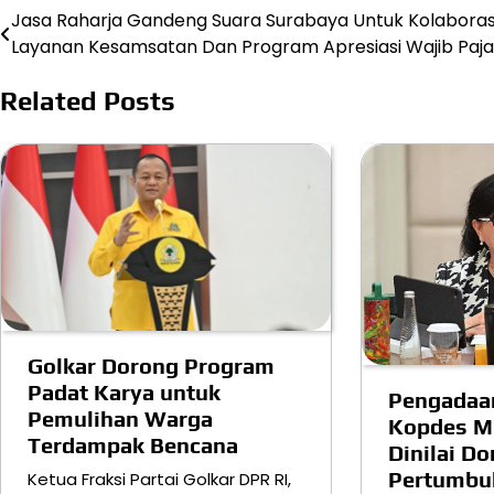
Jasa Raharja Gandeng Suara Surabaya Untuk Kolaboras
Post
Layanan Kesamsatan Dan Program Apresiasi Wajib Paj
navigation
Related Posts
Golkar Dorong Program
Padat Karya untuk
Pengadaa
Pemulihan Warga
Kopdes M
Terdampak Bencana
Dinilai D
Pertumbuh
Ketua Fraksi Partai Golkar DPR RI,