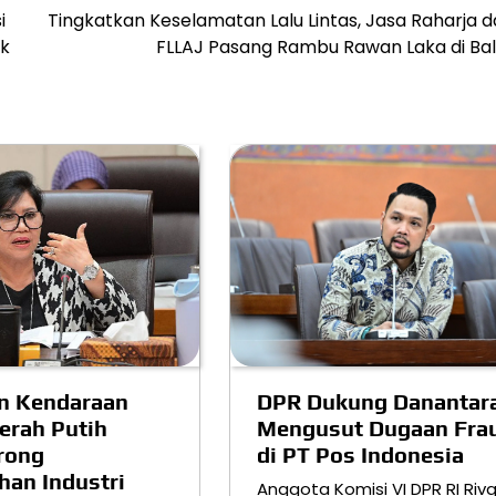
i
Tingkatkan Keselamatan Lalu Lintas, Jasa Raharja 
ak
FLLAJ Pasang Rambu Rawan Laka di Ba
n Kendaraan
DPR Dukung Danantar
erah Putih
Mengusut Dugaan Fra
orong
di PT Pos Indonesia
an Industri
Anggota Komisi VI DPR RI Riv