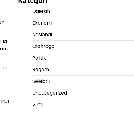
Kategori
Daerah
an
Ekonomi
Nasional
 Ia
Olahraga
alam
Politik
 Ia
Ragam
Selebriti
Uncategorized
 PDI
Viral