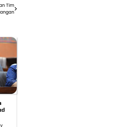
dan Tim
langan
a
ud
qy