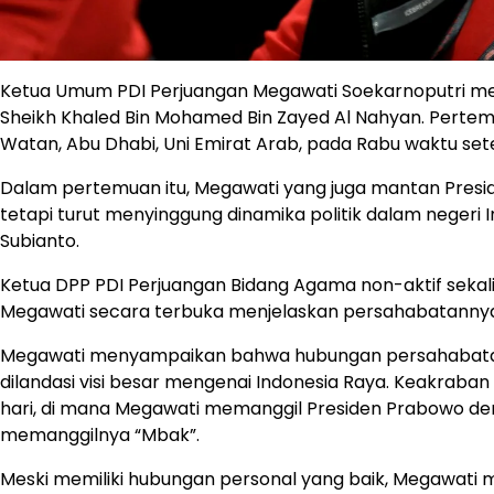
Ketua Umum PDI Perjuangan Megawati Soekarnoputri m
Sheikh Khaled Bin Mohamed Bin Zayed Al Nahyan. Pertem
Watan, Abu Dhabi, Uni Emirat Arab, pada Rabu waktu se
Dalam pertemuan itu, Megawati yang juga mantan Presi
tetapi turut menyinggung dinamika politik dalam neger
Subianto.
Ketua DPP PDI Perjuangan Bidang Agama non-aktif sekalig
Megawati secara terbuka menjelaskan persahabatannya
Megawati menyampaikan bahwa hubungan persahabatan 
dilandasi visi besar mengenai Indonesia Raya. Keakraba
hari, di mana Megawati memanggil Presiden Prabowo de
memanggilnya “Mbak”.
Meski memiliki hubungan personal yang baik, Megawati m