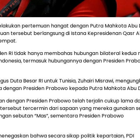
elakukan pertemuan hangat dengan Putra Mahkota Abu 
uan tersebut berlangsung di Istana Kepresidenan Qasr A
tempat.
den RI tidak hanya membahas hubungan bilateral kedua 
i Indonesia, termasuk hubungannya dengan Presiden Prab
us Duta Besar RI untuk Tunisia, Zuhairi Misrawi, mengun
 dengan Presiden Prabowo kepada Putra Mahkota Abu D
dengan Presiden Prabowo telah terjalin cukup lama d
n tersebut tercermin dari sapaan yang mereka gunakan s
ngan sebutan “Mas”, sementara Presiden Prabowo
enegaskan bahwa secara sikap politik kepartaian, PDI