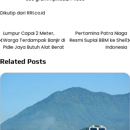
Dikutip dari RRI.co.id
Lumpur Capai 2 Meter,
Pertamina Patra Niaga
Post
Warga Terdampak Banjir di
Resmi Suplai BBM ke Shell
navigation
Pidie Jaya Butuh Alat Berat
Indonesia
Related Posts