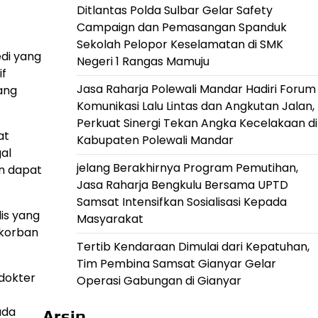
Ditlantas Polda Sulbar Gelar Safety
Campaign dan Pemasangan Spanduk
Sekolah Pelopor Keselamatan di SMK
edi yang
Negeri 1 Rangas Mamuju
if
Jasa Raharja Polewali Mandar Hadiri Forum
ang
Komunikasi Lalu Lintas dan Angkutan Jalan,
Perkuat Sinergi Tekan Angka Kecelakaan di
at
Kabupaten Polewali Mandar
al
jelang Berakhirnya Program Pemutihan,
an dapat
Jasa Raharja Bengkulu Bersama UPTD
Samsat Intensifkan Sosialisasi Kepada
is yang
Masyarakat
 korban
Tertib Kendaraan Dimulai dari Kepatuhan,
Tim Pembina Samsat Gianyar Gelar
dokter
Operasi Gabungan di Gianyar
ada
Arsip