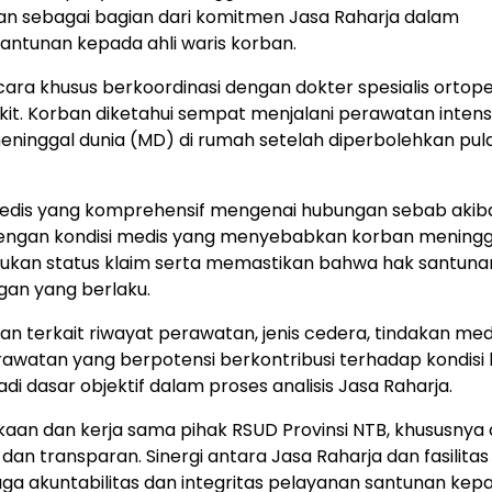
ukan sebagai bagian dari komitmen Jasa Raharja dalam
ntunan kepada ahli waris korban.
ara khusus berkoordinasi dengan dokter spesialis ortop
t. Korban diketahui sempat menjalani perawatan intens
meninggal dunia (MD) di rumah setelah diperbolehkan pul
 medis yang komprehensif mengenai hubungan sebab akib
dengan kondisi medis yang menyebabkan korban meningg
ntukan status klaim serta memastikan bahwa hak santun
gan yang berlaku.
n terkait riwayat perawatan, jenis cedera, tindakan med
rawatan yang berpotensi berkontribusi terhadap kondisi
i dasar objektif dalam proses analisis Jasa Raharja.
aan dan kerja sama pihak RSUD Provinsi NTB, khususnya 
dan transparan. Sinergi antara Jasa Raharja dan fasilitas
ga akuntabilitas dan integritas pelayanan santunan kep