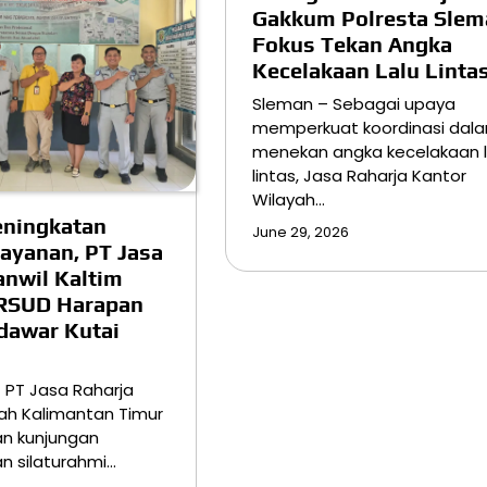
Gakkum Polresta Slem
Fokus Tekan Angka
Kecelakaan Lalu Linta
Sleman – Sebagai upaya
memperkuat koordinasi dal
menekan angka kecelakaan l
lintas, Jasa Raharja Kantor
Wilayah…
eningkatan
June 29, 2026
Layanan, PT Jasa
anwil Kaltim
 RSUD Harapan
dawar Kutai
– PT Jasa Raharja
ah Kalimantan Timur
n kunjungan
an silaturahmi…