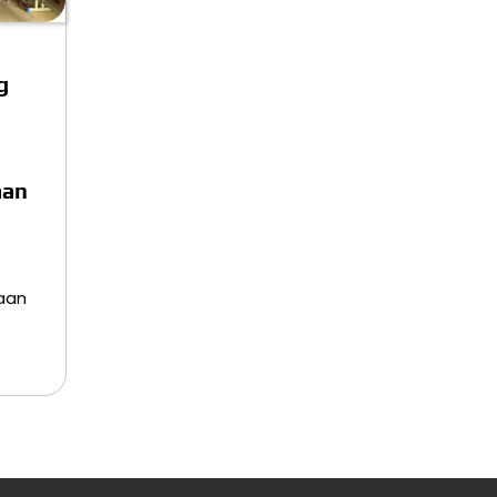
g
aan
aan