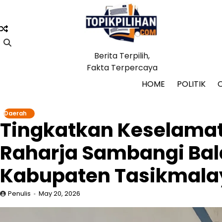
Skip
to
content
Berita Terpilih,
Fakta Terpercaya
HOME
POLITIK
Daerah
Tingkatkan Keselamat
Raharja Sambangi Bala
Kabupaten Tasikmala
Penulis
May 20, 2026