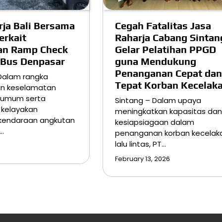
rja Bali Bersama
Cegah Fatalitas Jasa
erkait
Raharja Cabang Sintan
an Ramp Check
Gelar Pelatihan PPGD
 Bus Denpasar
guna Mendukung
Penanganan Cepat dan
Dalam rangka
Tepat Korban Kecelak
an keselamatan
i umum serta
Sintang – Dalam upaya
kelayakan
meningkatkan kapasitas dan
 kendaraan angkutan
kesiapsiagaan dalam
…
penanganan korban kecelak
lalu lintas, PT…
February 13, 2026