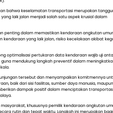
R).
kan bahwa keselamatan transportasi merupakan tanggu
yang laik jalan menjadi salah satu aspek krusial dalam
peran penting dalam memastikan kendaraan angkutan um
ndaraan yang laik jalan, risiko kecelakaan akibat keg
rong optimalisasi pertukaran data kendaraan wajib uji ant
, guna mendukung langkah preventif dalam meningkatk
kala.
kunjungan tersebut dan menyampaikan komitmennya un
an, baik dari sisi fasilitas, sumber daya manusia, maupu
mberikan dampak positif dalam menciptakan transportas
alaya.
ran masyarakat, khususnya pemilik kendaraan angkutan u
ecara rutin dan tepat waktu. Langkah ini merupakan bagi