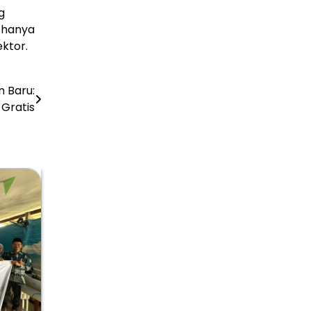
g
 hanya
ktor.
n Baru:
Gratis