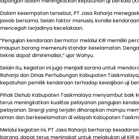
lapangan dalam meningkatkan kepatuhan uji berkala (KI
Dalam kesempatan tersebut, PT Jasa Raharja menegas
jawab bersama. Selain faktor manusia, kondisi kendaraan 
mencegah terjadinya kecelakaan.
“Pengujian kendaraan bermotor melalui KIR memiliki 
maupun barang memenuhi standar keselamatan. Dengan ke
teknis dapat diminimalisir,” ujar Wahyu.
Selain itu, kegiatan ini juga menjadi sarana untuk mendo
Raharja dan Dinas Perhubungan Kabupaten Tasikmalaya
kepatuhan pemilik kendaraan terhadap kewajiban uji ber
Pihak Dishub Kabupaten Tasikmalaya menyambut baik 
terus meningkatkan kualitas pelayanan pengujian kendara
pelayanan. Sinergi yang terjalin diharapkan mampu me
aman dan berkeselamatan di wilayah Kabupaten Tasikm
Melalui kegiatan ini, PT Jasa Raharja berharap kesada
barang, dapat terus meningkat untuk melakukan uji KIR s