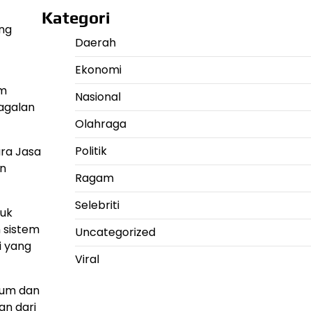
Kategori
ng
Daerah
Ekonomi
um
Nasional
agalan
Olahraga
Politik
ara Jasa
an
Ragam
Selebriti
tuk
n sistem
Uncategorized
i yang
Viral
mum dan
an dari