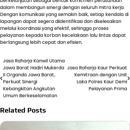
berkelanjutan sebagai bentuk komitmen perusahaan
dalam membangun sinergi dengan seluruh mitra kerja.
Dengan komunikasi yang semakin baik, setiap kendala di
lapangan dapat segera diidentifikasi dan diselesaikan
melalui koordinasi yang efektif, sehingga proses
pelayanan kepada korban kecelakaan lalu lintas dapat
berlangsung lebih cepat dan efisien.
Jasa Raharja Kanwil Utama
Post
Jawa Barat Hadiri Mukerda
Jasa Raharja Kaur Perkuat
navigation
II Organda Jawa Barat,
Kemitraan dengan Unit
Perkuat Sinergi
Laka Polres Kaur Demi
Kebangkitan Angkutan
Pelayanan Prima
Umum Berkeselamatan
Related Posts