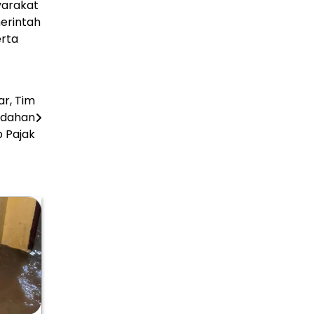
yarakat
erintah
erta
r, Tim
udahan
b Pajak