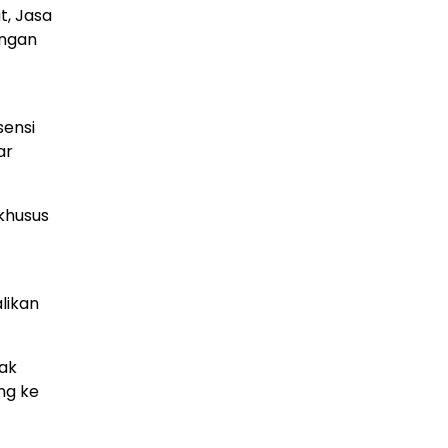
t, Jasa
angan
sensi
ar
khusus
likan
jak
ng ke