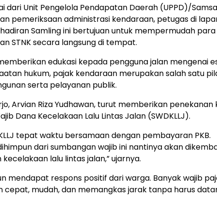
mulai dari Unit Pengelola Pendapatan Daerah (UPPD)/Samsa
ukan pemeriksaan administrasi kendaraan, petugas di lap
ehadiran Samling ini bertujuan untuk mempermudah para
 STNK secara langsung di tempat.
f memberikan edukasi kepada pengguna jalan mengenai e
aatan hukum, pajak kendaraan merupakan salah satu pil
unan serta pelayanan publik.
rjo, Arvian Riza Yudhawan, turut memberikan penekanan 
ib Dana Kecelakaan Lalu Lintas Jalan (SWDKLLJ).
KLLJ tepat waktu bersamaan dengan pembayaran PKB.
ihimpun dari sumbangan wajib ini nantinya akan dikemba
elakaan lalu lintas jalan,” ujarnya.
pun mendapat respons positif dari warga. Banyak wajib pa
n cepat, mudah, dan memangkas jarak tanpa harus data