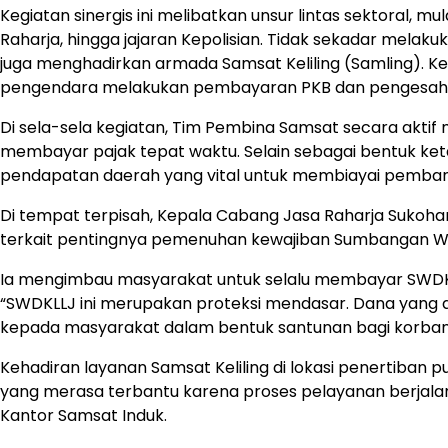
Kegiatan sinergis ini melibatkan unsur lintas sektoral, 
Raharja, hingga jajaran Kepolisian. Tidak sekadar melak
juga menghadirkan armada Samsat Keliling (Samling). K
pengendara melakukan pembayaran PKB dan pengesahan
Di sela-sela kegiatan, Tim Pembina Samsat secara akti
membayar pajak tepat waktu. Selain sebagai bentuk ket
pendapatan daerah yang vital untuk membiayai pembang
Di tempat terpisah, Kepala Cabang Jasa Raharja Sukoha
terkait pentingnya pemenuhan kewajiban Sumbangan Waj
Ia mengimbau masyarakat untuk selalu membayar SWD
“SWDKLLJ ini merupakan proteksi mendasar. Dana yang d
kepada masyarakat dalam bentuk santunan bagi korban kec
Kehadiran layanan Samsat Keliling di lokasi penertiban 
yang merasa terbantu karena proses pelayanan berjala
Kantor Samsat Induk.