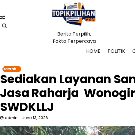
Skip
to
content
Berita Terpilih,
Fakta Terpercaya
HOME
POLITIK
Daerah
Sediakan Layanan Sams
Jasa Raharja Wonogir
SWDKLLJ
admin
June 13, 2026