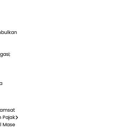
mbulkan
gasi;
a
Samsat
 Pajak
l Mase