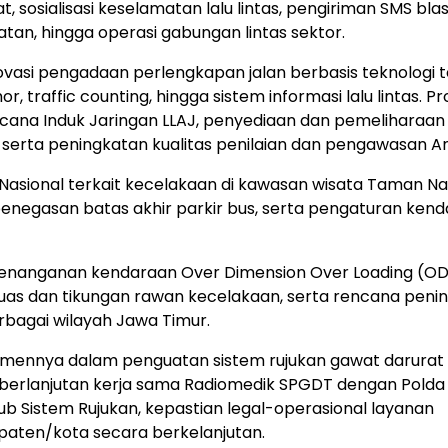
sosialisasi keselamatan lalu lintas, pengiriman SMS blast 
n, hingga operasi gabungan lintas sektor.
asi pengadaan perlengkapan jalan berbasis teknologi t
, traffic counting, hingga sistem informasi lalu lintas. 
cana Induk Jaringan LLAJ, penyediaan dan pemeliharaan
 serta peningkatan kualitas penilaian dan pengawasan An
Nasional terkait kecelakaan di kawasan wisata Taman Na
enegasan batas akhir parkir bus, serta pengaturan ken
in penanganan kendaraan Over Dimension Over Loading (OD
 ruas dan tikungan rawan kecelakaan, serta rencana peni
rbagai wilayah Jawa Timur.
mennya dalam penguatan sistem rujukan gawat darurat 
a keberlanjutan kerja sama Radiomedik SPGDT dengan Pold
gub Sistem Rujukan, kepastian legal-operasional layanan
paten/kota secara berkelanjutan.