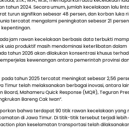
tiadi, S.I.K., M.H., M.Si., memaparkan data kecelakaan lalu
n tahun 2024. Secara umum, jumlah kecelakaan lalu lint
t turun signifikan sebesar 48 persen, dan korban luka r
unia tercatat mengalami peningkatan sebesar 21 persen
 kepentingan.
ada jam rawan kecelakaan berbasis data terbukti mam
 usia produktif masih mendominasi keterlibatan dalam
 pada tahun 2026 akan dilakukan konsentrasi khusus terha
 memperjelas kewenangan antara pemerintah provinsi da
pada tahun 2025 tercatat meningkat sebesar 2,56 pers
a Timur telah melaksanakan berbagai inovasi, antara lai
 On Board, Mahameru Quick Response (MQR), Teguran Presi
ngkrukan Bareng Cak Iwan”.
porkan bahwa terdapat 90 titik rawan kecelakaan yang 
matan di Jawa Timur. Di titik-titik tersebut terjadi lebih 
action plan keselamatan transportasi telah dilaksanakan