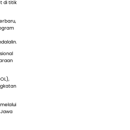
di titik
erbaru,
Program
dalalin.
sional
daraan
OL),
ngkatan
melalui
a Jawa