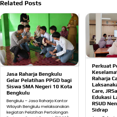
Related Posts
Perkuat P
Keselamat
Jasa Raharja Bengkulu
Raharja C
Gelar Pelatihan PPGD bagi
Laksanaka
Siswa SMA Negeri 10 Kota
Care, JRS
Bengkulu
Edukasi La
Bengkulu – Jasa Raharja Kantor
RSUD Nen
Wilayah Bengkulu melaksanakan
Sidrap
kegiatan Pelatihan Pertolongan