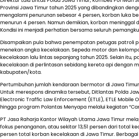
Direktur Lalu Lintas Polda Jawa Timur, Kombes Pol Iwan Sak
Provinsi Jawa Timur tahun 2025 yang dibandingkan denga
mengalami penurunan sebesar 4 persen, korban luka bera
menurun 4 persen. Namun demikian, korban meninggal d
Kondisi ini menjadi perhatian bersama seluruh pemangku
Disampaikan pula bahwa penempatan petugas patroli p
menekan angka kecelakaan. Sepeda motor dan kelompok
kecelakaan lalu lintas sepanjang tahun 2025. Selain itu,
kecelakaan di perlintasan sebidang kereta api dengan
kabupaten/kota.
Pertumbuhan jumlah kendaraan bermotor di Jawa Timur 
Untuk merespons dinamika tersebut, Ditlantas Polda Jaw
Electronic Traffic Law Enforcement (ETLE), ETLE Mobile
hingga program Polantas Menyapa melalui kegiatan “Ca
PT Jasa Raharja Kantor Wilayah Utama Jawa Timur mela
fokus penanganan, atau sekitar 13,51 persen dari total keca
persen total korban kecelakaan di Jawa Timur. Berbagai 