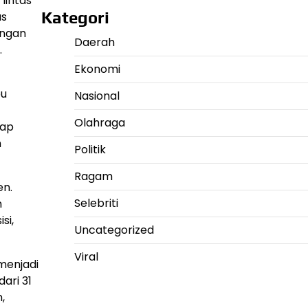
 lintas
Kategori
as
ingan
Daerah
.
Ekonomi
pu
Nasional
Olahraga
dap
n
Politik
Ragam
en.
Selebriti
n
si,
Uncategorized
Viral
menjadi
dari 31
,