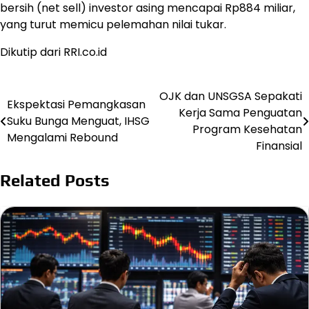
bersih (net sell) investor asing mencapai Rp884 miliar,
yang turut memicu pelemahan nilai tukar.
Dikutip dari RRI.co.id
OJK dan UNSGSA Sepakati
Post
Ekspektasi Pemangkasan
Kerja Sama Penguatan
Suku Bunga Menguat, IHSG
navigation
Program Kesehatan
Mengalami Rebound
Finansial
Related Posts