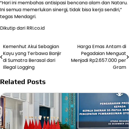
“Hari ini membahas antisipasi bencana alam dan Nataru.
Ini semua memerlukan sinergi, tidak bisa kerja sendiri,”
tegas Mendagri.
Dikutip dari RRI.co.id
Kemenhut Akui Sebagian
Harga Emas Antam di
Post
Kayu yang Terbawa Banjir
Pegadaian Menguat
navigation
di Sumatra Berasal dari
Menjadi Rp2.657.000 per
Illegal Logging
Gram
Related Posts