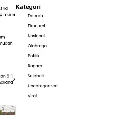
Kategori
trid
ap murni
Daerah
Ekonomi
Nasional
num
 mudah
Olahraga
Politik
Ragam
Selebriti
an 6-1
hailand
Uncategorized
Viral