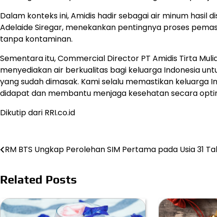
Dalam konteks ini, Amidis hadir sebagai air minum hasil di
Adelaide Siregar, menekankan pentingnya proses pemasaka
tanpa kontaminan.
Sementara itu, Commercial Director PT Amidis Tirta Mul
menyediakan air berkualitas bagi keluarga Indonesia un
yang sudah dimasak. Kami selalu memastikan keluarga I
didapat dan membantu menjaga kesehatan secara optima
Dikutip dari RRI.co.id
Post
RM BTS Ungkap Perolehan SIM Pertama pada Usia 31 T
navigation
Related Posts