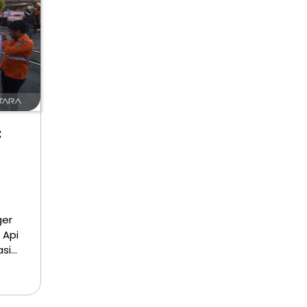
:
ger
 Api
asi…