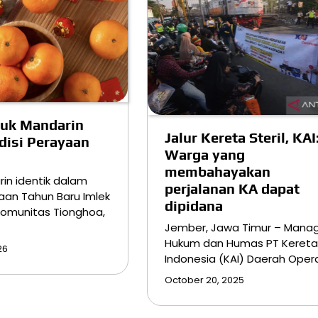
ruk Mandarin
Jalur Kereta Steril, KAI
disi Perayaan
Warga yang
membahayakan
in identik dalam
perjalanan KA dapat
yaan Tahun Baru Imlek
dipidana
komunitas Tionghoa,
Jember, Jawa Timur – Mana
…
Hukum dan Humas PT Kereta
26
Indonesia (KAI) Daerah Oper
October 20, 2025