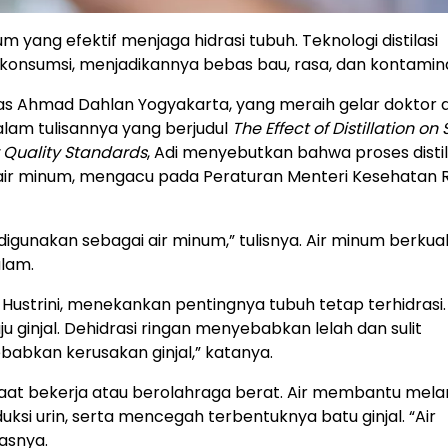
num yang efektif menjaga hidrasi tubuh. Teknologi distilasi
ikonsumsi, menjadikannya bebas bau, rasa, dan kontamin
sitas Ahmad Dahlan Yogyakarta, yang meraih gelar doktor d
alam tulisannya yang berjudul
The Effect of Distillation on
 Quality Standards
, Adi menyebutkan bahwa proses distil
 air minum, mengacu pada Peraturan Menteri Kesehatan R
unakan sebagai air minum,” tulisnya. Air minum berkuali
lam.
Hustrini, menekankan pentingnya tubuh tetap terhidrasi. 
ginjal. Dehidrasi ringan menyebabkan lelah dan sulit
abkan kerusakan ginjal,” katanya.
aat bekerja atau berolahraga berat. Air membantu mela
uksi urin, serta mencegah terbentuknya batu ginjal. “Air
asnya.