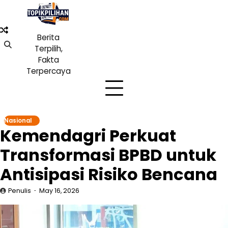
Skip
to
content
Berita
Terpilih,
Fakta
Terpercaya
Nasional
Kemendagri Perkuat
Transformasi BPBD untuk
Antisipasi Risiko Bencana
Penulis
May 16, 2026