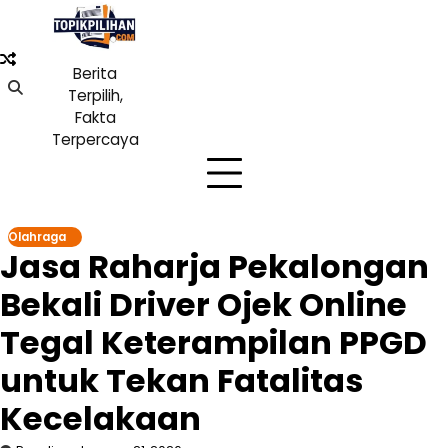
Skip
to
content
Berita
Terpilih,
Fakta
Terpercaya
Olahraga
Jasa Raharja Pekalongan
Bekali Driver Ojek Online
Tegal Keterampilan PPGD
untuk Tekan Fatalitas
Kecelakaan