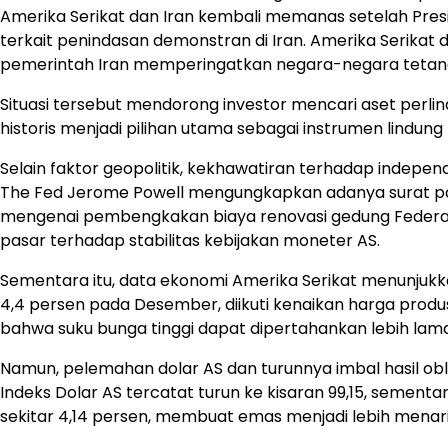
Amerika Serikat dan Iran kembali memanas setelah Pr
terkait penindasan demonstran di Iran. Amerika Serikat
pemerintah Iran memperingatkan negara-negara tetangg
Situasi tersebut mendorong investor mencari aset perlin
historis menjadi pilihan utama sebagai instrumen lindung n
Selain faktor geopolitik, kekhawatiran terhadap indepen
The Fed Jerome Powell mengungkapkan adanya surat pa
mengenai pembengkakan biaya renovasi gedung Federal 
pasar terhadap stabilitas kebijakan moneter AS.
Sementara itu, data ekonomi Amerika Serikat menunjukk
4,4 persen pada Desember, diikuti kenaikan harga produs
bahwa suku bunga tinggi dapat dipertahankan lebih lam
Namun, pelemahan dolar AS dan turunnya imbal hasil obl
Indeks Dolar AS tercatat turun ke kisaran 99,15, sementa
sekitar 4,14 persen, membuat emas menjadi lebih menarik