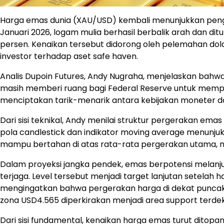
Harga emas dunia (XAU/USD) kembali menunjukkan peng
Januari 2026, logam mulia berhasil berbalik arah dan ditu
persen. Kenaikan tersebut didorong oleh pelemahan dol
investor terhadap aset safe haven.
Analis Dupoin Futures, Andy Nugraha, menjelaskan bahwa
masih memberi ruang bagi Federal Reserve untuk mempe
menciptakan tarik-menarik antara kebijakan moneter dan
Dari sisi teknikal, Andy menilai struktur pergerakan emas
pola candlestick dan indikator moving average menunju
mampu bertahan di atas rata-rata pergerakan utama, 
Dalam proyeksi jangka pendek, emas berpotensi melanjut
terjaga. Level tersebut menjadi target lanjutan setelah 
mengingatkan bahwa pergerakan harga di dekat puncak his
zona USD4.565 diperkirakan menjadi area support terdek
Dari sisi fundamental, kenaikan harga emas turut ditop