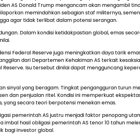
esiden AS Donald Trump mengancam akan mengambil tin
 dilaporkan memindahkan sebagian staf militernya, seme
a agar tidak terlibat dalam potensi serangan.
dungan. Dalam kondisi ketidakpastian global, emas secar
ilai.
densi Federal Reserve juga meningkatkan daya tarik emas
nggilan dari Departemen Kehakiman AS terkait kesaksi
Reserve. Isu tersebut dinilai dapat mengguncang kepe
an sinyal yang beragam. Tingkat pengangguran turun me
en dan penjualan ritel. Kondisi ini memperkuat ekspektas
a, yang secara teori berpotensi menekan emas.
igasi pemerintah AS justru menjadi faktor penopang uta
ra imbal hasil obligasi pemerintah AS tenor 10 tahun mel
 bagi investor global.