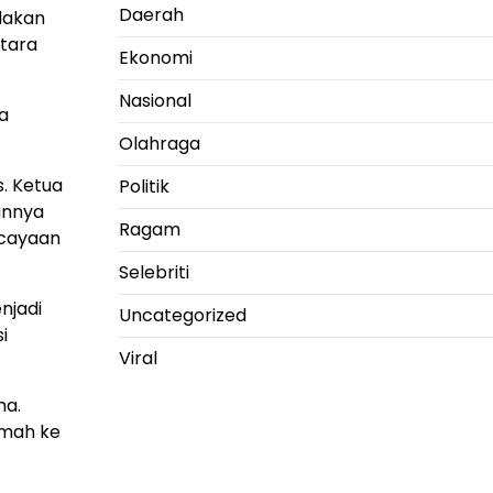
Daerah
dakan
ntara
Ekonomi
Nasional
a
Olahraga
. Ketua
Politik
annya
Ragam
rcayaan
Selebriti
njadi
Uncategorized
i
Viral
ma.
emah ke