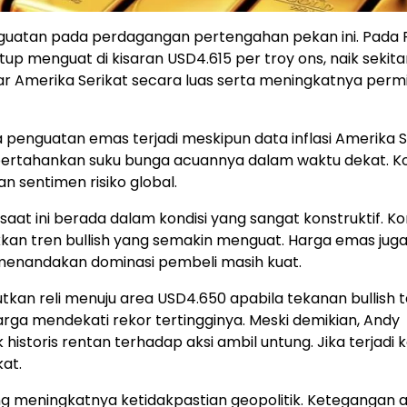
uatan pada perdagangan pertengahan pekan ini. Pada R
tup menguat di kisaran USD4.615 per troy ons, naik sekita
ar Amerika Serikat secara luas serta meningkatnya perm
 penguatan emas terjadi meskipun data inflasi Amerika S
rtahankan suku bunga acuannya dalam waktu dekat. Kond
 sentimen risiko global.
 saat ini berada dalam kondisi yang sangat konstruktif. K
kkan tren bullish yang semakin menguat. Harga emas jug
menandakan dominasi pembeli masih kuat.
kan reli menuju area USD4.650 apabila tekanan bullish 
harga mendekati rekor tertingginya. Meski demikian, Andy
toris rentan terhadap aksi ambil untung. Jika terjadi k
at.
ang meningkatnya ketidakpastian geopolitik. Ketegangan 