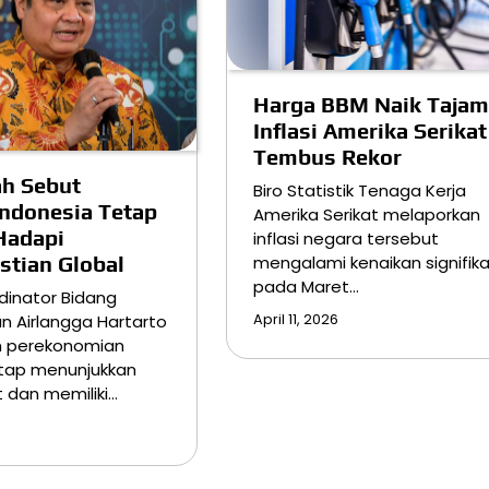
Harga BBM Naik Tajam
Inflasi Amerika Serikat
Tembus Rekor
h Sebut
Biro Statistik Tenaga Kerja
ndonesia Tetap
Amerika Serikat melaporkan
Hadapi
inflasi negara tersebut
mengalami kenaikan signifik
stian Global
pada Maret…
dinator Bidang
April 11, 2026
n Airlangga Hartarto
 perekonomian
etap menunjukkan
at dan memiliki…