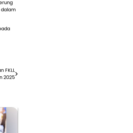
derung
a dalam
 pada
n FKLL
n 2025