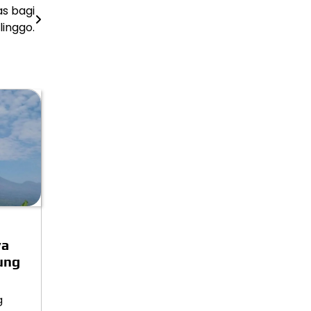
as bagi
linggo.
ya
ung
g