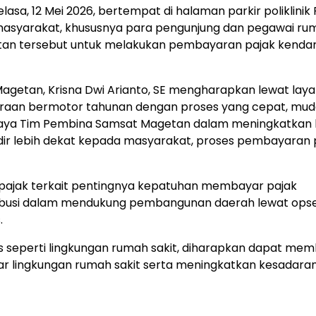
lasa, 12 Mei 2026, bertempat di halaman parkir poliklinik
 masyarakat, khususnya para pengunjung dan pegawai ru
tan tersebut untuk melakukan pembayaran pajak kenda
getan, Krisna Dwi Arianto, SE mengharapkan lewat layan
aan bermotor tahunan dengan proses yang cepat, mud
tu upaya Tim Pembina Samsat Magetan dalam meningkatkan 
adir lebih dekat kepada masyarakat, proses pembayaran 
pajak terkait pentingnya kepatuhan membayar pajak
ribusi dalam mendukung pembangunan daerah lewat ops
.
gis seperti lingkungan rumah sakit, diharapkan dapat me
ar lingkungan rumah sakit serta meningkatkan kesadara