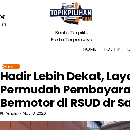
Skip
to
content
Berita Terpilih,
Fakta Terpercaya
HOME
POLITIK
Daerah
Hadir Lebih Dekat, La
Permudah Pembayara
Bermotor di RSUD dr 
Penulis
May 18, 2026