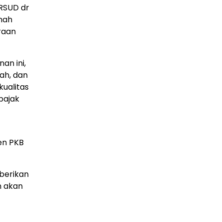
 RSUD dr
mah
raan
an ini,
ah, dan
kualitas
pajak
en PKB
mberikan
n akan